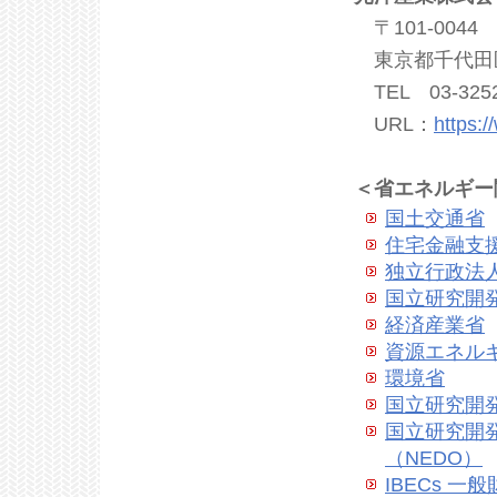
〒101-0044
東京都千代田区鍛
TEL 03-3252
URL：
https:
＜省エネルギー
国土交通省
住宅金融支
独立行政
国立研究
経済産業省
資源エネル
環境省
国立研究
国立研究開発法人 新エネルギー・産業技術総合開発機構
（NEDO）
IBECs 